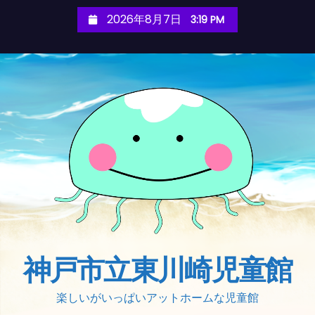
S
2026年8月7日
3:19 PM
k
i
p
t
o
c
o
n
t
e
n
t
神戸市立東川崎児童館
楽しいがいっぱいアットホームな児童館